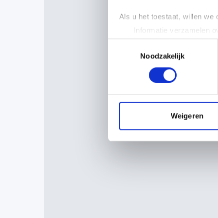
Als u het toestaat, willen we
Informatie verzamelen ov
Uw apparaat identificere
Toestemmingsselectie
Lees meer over hoe uw perso
Noodzakelijk
toestemming op elk moment wi
We gebruiken cookies om cont
websiteverkeer te analyseren
media, adverteren en analys
Weigeren
verstrekt of die ze hebben v