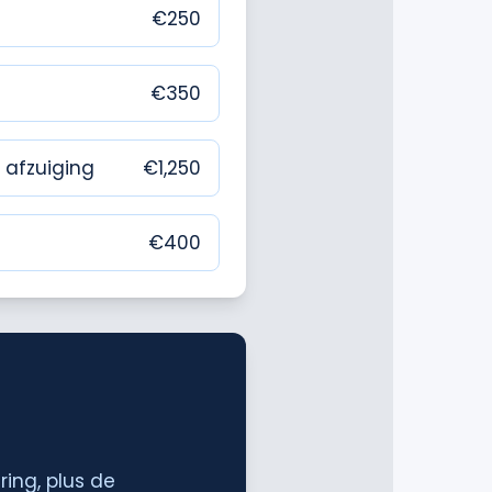
€
250
€
350
 afzuiging
€
1,250
€
400
ring, plus de