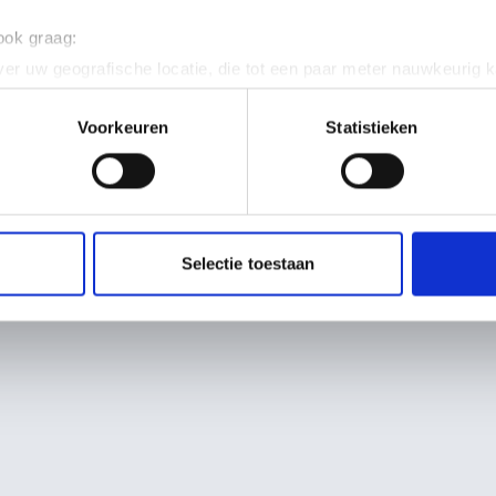
 ook graag:
er uw geografische locatie, die tot een paar meter nauwkeurig k
n door het actief te scannen op specifieke eigenschappen (fingerp
onlijke gegevens worden verwerkt en stel uw voorkeuren in he
Voorkeuren
Statistieken
jzigen of intrekken in de Cookieverklaring.
ent en advertenties te personaliseren, om functies voor social
. Ook delen we informatie over uw gebruik van onze site met on
e. Deze partners kunnen deze gegevens combineren met andere i
Selectie toestaan
erzameld op basis van uw gebruik van hun services.