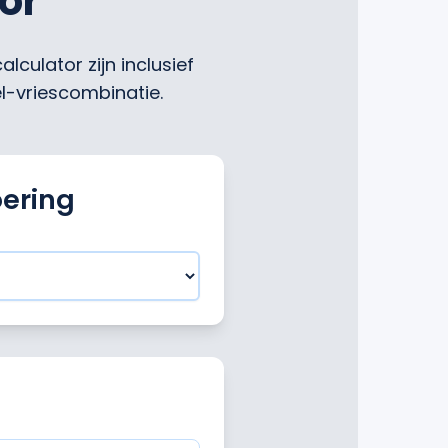
or
culator zijn inclusief
l-vriescombinatie.
oering