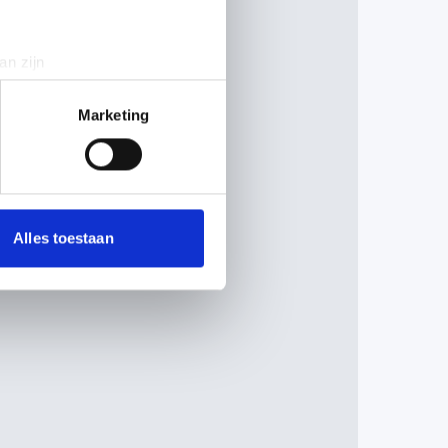
an zijn
rinting)
t
detailgedeelte
in. U kunt uw
Marketing
 media te bieden en om ons
ze partners voor social
nformatie die u aan ze heeft
Alles toestaan