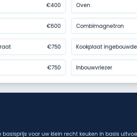
€
400
Oven
€
600
Combimagnetron
raat
€
750
Kookplaat ingebouwde
€
750
Inbouwvriezer
de basisprijs voor uw
klein
recht
keuken in
basis
uitvoe