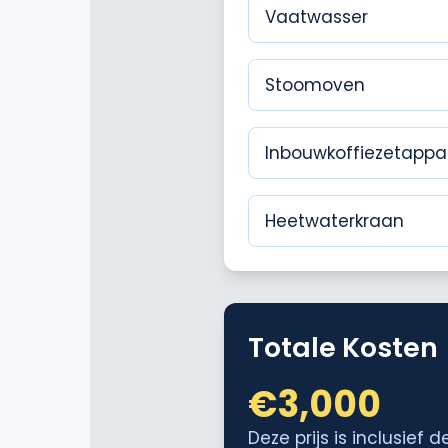
Vaatwasser
Stoomoven
Inbouwkoffiezetappa
Heetwaterkraan
Totale Kosten
€
3,000
Deze prijs is inclusief 