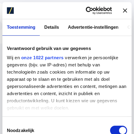
LUXE KEUKEN TRENDS
Dit zien we veel terug
Toestemming
Details
Advertentie-instellingen
Ov
in nieuwe luxe keukens
Verantwoord gebruik van uw gegevens
Luxe keuken met kookeiland
Wij en
onze 1022 partners
verwerken je persoonlijke
gegevens (bijv. uw IP-adres) met behulp van
Eén van de grootste trends is de luxe keuken
technologieën zoals cookies om informatie op uw
met kookeiland.
apparaat op te slaan en te gebruiken met als doel
gepersonaliseerde advertenties en content, metingen aan
Door aan het keukeneiland een zitgedeelte
advertenties en content, inzicht in publiek en
te maken, wordt uw keuken de centrale
productontwikkeling. U kunt kiezen wie uw gegevens
plaats om te koken, eten en voor
gebruikt en met welke doelen.
gezelligheid.
Als u het toestaat, willen we ook graag:
Toestemmingsselectie
Samen ontbijten, dineren, spelletjes of
Noodzakelijk
Informatie verzamelen over uw geografische locatie,