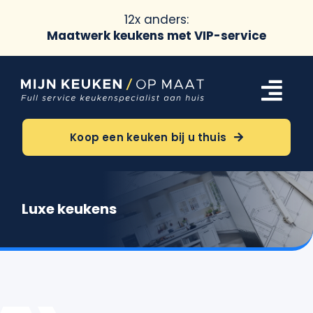
12x anders:
Maatwerk keukens met VIP-service
Ga
naar
Tog
inhoud
Navi
Keukens
Koop een keuken bij u thuis
Oriëntatie
Luxe keukens
Over ons
Meer