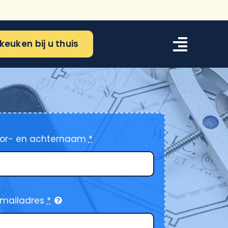
keuken bij u thuis
or- en achternaam
*
mailadres
*