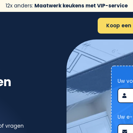
12x anders:
Maatwerk keukens met VIP-service
Koop een 
p
en
Uw vo
Uw e-
of vragen