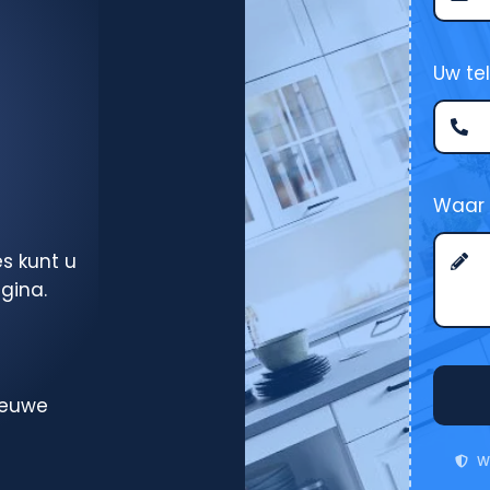
Uw t
Waar 
s kunt u
gina.
ieuwe
W