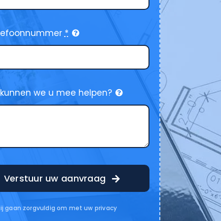
elefoonnummer
*
kunnen we u mee helpen?
Verstuur uw aanvraag
ij gaan zorgvuldig om met uw privacy