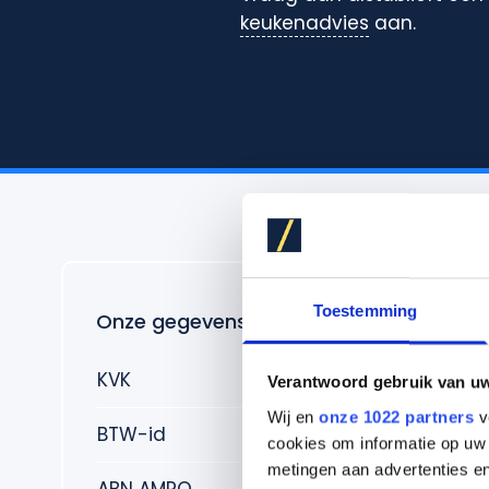
keukenadvies
aan.
Toestemming
Onze gegevens
KVK
85808059
Verantwoord gebruik van u
Wij en
onze 1022 partners
v
BTW-id
NL863749537B01
cookies om informatie op uw 
metingen aan advertenties en