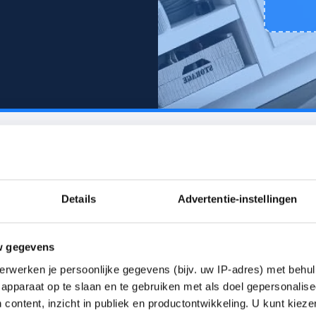
Details
Advertentie-instellingen
Wij bellen u
Wij werken met een belafspraak in
w gegevens
plaats van een telefonist.
erwerken je persoonlijke gegevens (bijv. uw IP-adres) met behul
En dat merkt u ook in de prijs van
apparaat op te slaan en te gebruiken met als doel gepersonalise
 content, inzicht in publiek en productontwikkeling. U kunt kiez
uw keuken.