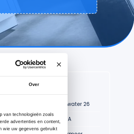
Over
Kantooradres
Straat
Bredewater 26
p van technologieën zoals
Postcode
2715 CA
erde advertenties en content,
en wie uw gegevens gebruikt