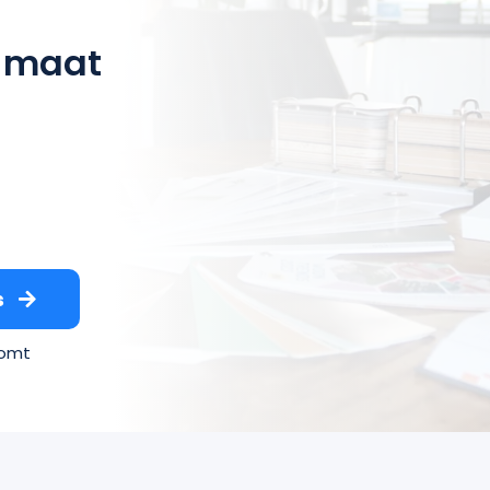
 maat
s
komt