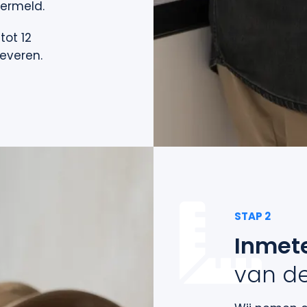
vermeld.
tot 12
everen.
STAP 2
Inmet
van d