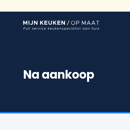
Ga
naar
inhoud
Na aankoop