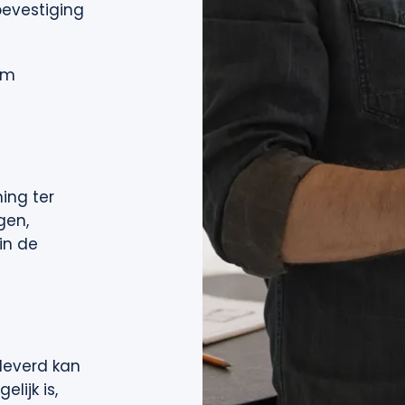
bevestiging
om
ing ter
gen,
in de
leverd kan
lijk is,