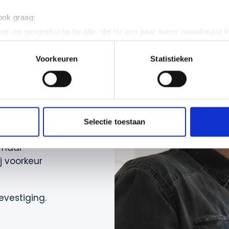
 ook graag:
er uw geografische locatie, die tot een paar meter nauwkeurig k
n door het actief te scannen op specifieke eigenschappen (fingerp
tiging
onlijke gegevens worden verwerkt en stel uw voorkeuren in he
Voorkeuren
Statistieken
jzigen of intrekken in de Cookieverklaring.
ng
ent en advertenties te personaliseren, om functies voor social
. Ook delen we informatie over uw gebruik van onze site met on
e. Deze partners kunnen deze gegevens combineren met andere i
ige
Selectie toestaan
erzameld op basis van uw gebruik van hun services.
 aan deze
emaal
j voorkeur
evestiging.