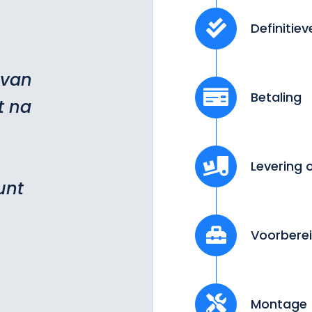
Definitie
 van
Betaling
t na
Levering 
unt
Voorberei
Montage