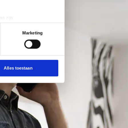
an zijn
rinting)
t
detailgedeelte
in. U kunt uw
Marketing
 media te bieden en om ons
ze partners voor social
nformatie die u aan ze heeft
Alles toestaan