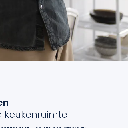
en
e keukenruimte