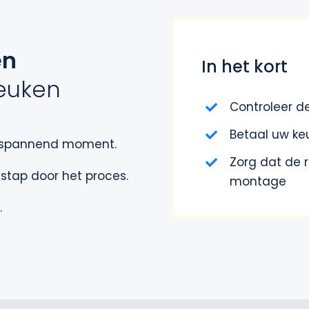
en
In het kort
euken
Controleer d
Betaal uw keu
n spannend moment.
Zorg dat de r
 stap door het proces.
montage
.