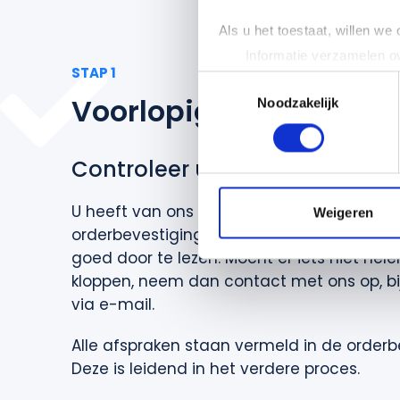
Als u het toestaat, willen we
Informatie verzamelen ov
STAP 1
Uw apparaat identificere
Toestemmingsselectie
Voorlopige
orderbeves
Lees meer over hoe uw perso
Noodzakelijk
toestemming op elk moment wi
Controleer uw orderbevestigi
We gebruiken cookies om cont
websiteverkeer te analyseren
media, adverteren en analys
U heeft van ons de ondertekende voorlop
Weigeren
verstrekt of die ze hebben v
orderbevestiging ontvangen. Wij raden u
goed door te lezen. Mocht er iets niet hel
kloppen, neem dan contact met ons op, bi
via e-mail.
Alle afspraken staan vermeld in de orderb
Deze is leidend in het verdere proces.