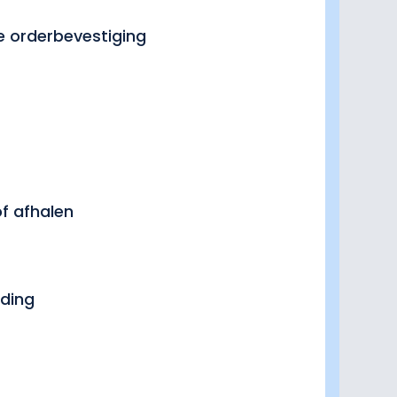
ve orderbevestiging
of afhalen
ding