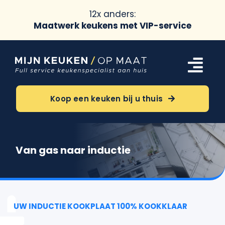
12x anders:
Maatwerk keukens met VIP-service
Ga
naar
Tog
inhoud
Navi
Keukens
Koop een keuken bij u thuis
Oriëntatie
Van gas naar inductie
Over ons
Meer
UW INDUCTIE KOOKPLAAT 100% KOOKKLAAR