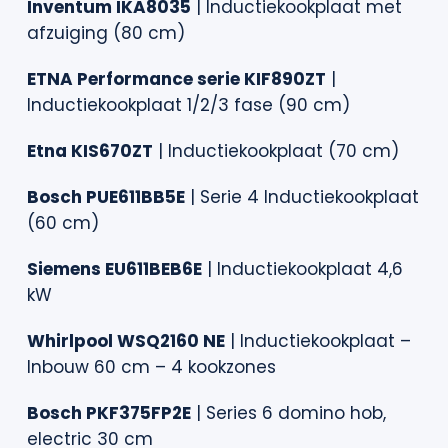
Inventum IKA8035
| Inductiekookplaat met
afzuiging (80 cm)
ETNA Performance serie KIF890ZT
|
Inductiekookplaat 1/2/3 fase (90 cm)
Etna KIS670ZT
| Inductiekookplaat (70 cm)
Bosch PUE611BB5E
| Serie 4 Inductiekookplaat
(60 cm)
Siemens EU611BEB6E
| Inductiekookplaat 4,6
kW
Whirlpool WSQ2160 NE
| Inductiekookplaat –
Inbouw 60 cm – 4 kookzones
Bosch PKF375FP2E
| Series 6 domino hob,
electric 30 cm