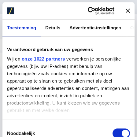
Toestemming
Details
Advertentie-instellingen
Ov
DE KOOKPLATEN
Verantwoord gebruik van uw gegevens
Kwalitatieve
Wij en
onze 1022 partners
verwerken je persoonlijke
gegevens (bijv. uw IP-adres) met behulp van
apparatuur
technologieën zoals cookies om informatie op uw
apparaat op te slaan en te gebruiken met als doel
van gerenommeerde
gepersonaliseerde advertenties en content, metingen aan
advertenties en content, inzicht in publiek en
merken
productontwikkeling. U kunt kiezen wie uw gegevens
gebruikt en met welke doelen.
Iedere keuken stelt andere eisen aan de
indeling en het formaat. Wij werken
Als u het toestaat, willen we ook graag:
Toestemmingsselectie
uitsluitend met A-merken en bieden flexibele
Noodzakelijk
Informatie verzamelen over uw geografische locatie,