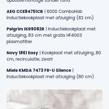
opbouwmontage zonder rand
AEG CCE84751CB
| 6000 ComboHob
Inductiekookplaat met afzuiging (82 cm)
Pelgrim IKR9082R
| Inductiekookplaat met
afzuiging, 83 cm met gratis HF4003
plasmafilter
Novy 1861 Easy
| Kookplaat met afzuiging, 80
cm, recirculatie, zwart
Miele KMDA 7473 FR-U Silence
|
Inductiekookplaat met afzuiging (80 cm)