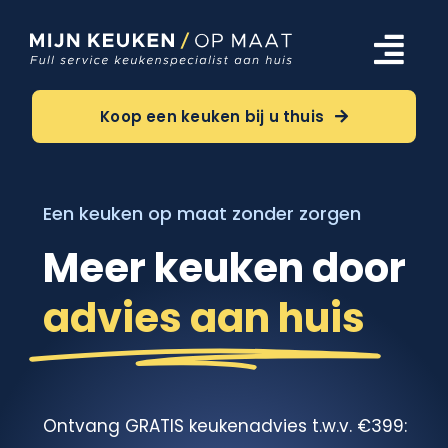
Ga
naar
Tog
inhoud
Navi
Keukens
Koop een keuken bij u thuis
Oriëntatie
Een keuken op maat zonder zorgen
Over ons
Meer keuken door
advies aan huis
Meer
Contact
Ontvang GRATIS keukenadvies t.w.v. €399: