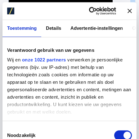
Toestemming
Details
Advertentie-instellingen
Ov
Verantwoord gebruik van uw gegevens
Wij en
onze 1022 partners
verwerken je persoonlijke
gegevens (bijv. uw IP-adres) met behulp van
technologieën zoals cookies om informatie op uw
apparaat op te slaan en te gebruiken met als doel
gepersonaliseerde advertenties en content, metingen aan
advertenties en content, inzicht in publiek en
productontwikkeling. U kunt kiezen wie uw gegevens
gebruikt en met welke doelen.
Als u het toestaat, willen we ook graag:
Toestemmingsselectie
Noodzakelijk
Informatie verzamelen over uw geografische locatie,