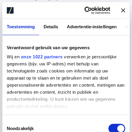
2
In de offerte zal uitdrukkelijk worden
opgenomen een volledige omschrijving van
de te leveren zaken en te verrichten
Toestemming
Details
Advertentie-instellingen
Ov
werkzaamheden, de totale (koop)prijs alsook
de levertijd en zullen de risico’s voor beide
Verantwoord gebruik van uw gegevens
partijen worden aangeven. De ondernemer
wijst de afnemer in de offerte op zijn
Wij en
onze 1022 partners
verwerken je persoonlijke
zorgplicht voor artikelen, materialen en
gegevens (bijv. uw IP-adres) met behulp van
technologieën zoals cookies om informatie op uw
gereedschappen van de ondernemer die
apparaat op te slaan en te gebruiken met als doel
zich ter plaatse van het werk bevinden,
gepersonaliseerde advertenties en content, metingen aan
onverlet de wettelijke aansprakelijkheid van
advertenties en content, inzicht in publiek en
de afnemer. Bij bestelling op afroep bevat de
productontwikkeling. U kunt kiezen wie uw gegevens
offerte behalve een aanduiding van dit
gebruikt en met welke doelen.
begrip tevens informatie over de elementen
genoemd in artikel 6 lid 6. De offerte geeft
Als u het toestaat, willen we ook graag:
Toestemmingsselectie
inzicht in de prijs van de materialen en in de
Noodzakelijk
Informatie verzamelen over uw geografische locatie,