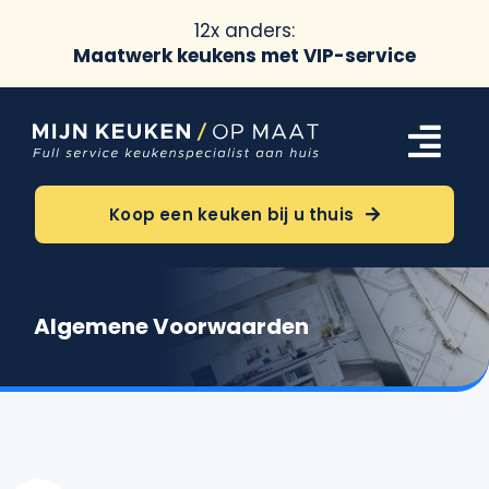
12x anders:
Maatwerk keukens met VIP-service
Ga
naar
Tog
inhoud
Navi
Keukens
Koop een keuken bij u thuis
Oriëntatie
Algemene Voorwaarden
Over ons
Meer