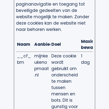
paginanavigatie en toegang tot
beveiligde gedeelten van de
website mogelijk te maken. Zonder
deze cookies kan de website niet
naar behoren werken.
Maximale
Naam
Aanbieder
Doel
bewaartermi
__cf_
mijnke
Deze cookie
1
bm
ukeno
wordt
dag
pmaat
gebruikt om
.nl
onderscheid
te maken
tussen
mensen en
bots. Dit is
gunstig voor