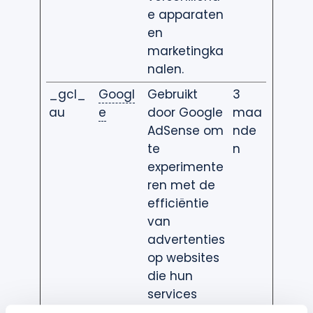
e apparaten
en
marketingka
nalen.
_gcl_
Googl
Gebruikt
3
au
e
door Google
maa
AdSense om
nde
te
n
experimente
ren met de
efficiëntie
van
advertenties
op websites
die hun
services
gebruiken.