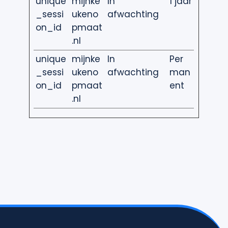
unique
mijnke
In
1 jaar
_sessi
ukeno
afwachting
on_id
pmaat
.nl
unique
mijnke
In
Per
_sessi
ukeno
afwachting
man
on_id
pmaat
ent
.nl