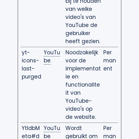
bij te houden
van welke
video's van
YouTube de
gebruiker
heeft gezien.
yt-
YouTu
Noodzakelijk
Per
icons-
be
voor de
man
last-
implementat
ent
purged
ie en
functionalite
it van
YouTube-
video's op
de website.
YtIdbM
YouTu
Wordt
Per
eta#d
be
gebruikt om
man