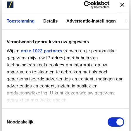
_gcl_l
Googl
Volgt de
Per
s
e
conversie-
man
Toestemming
Details
Advertentie-instellingen
Ov
rate tussen
ent
de gebruiker
en de
Verantwoord gebruik van uw gegevens
advertentieb
Wij en
onze 1022 partners
verwerken je persoonlijke
anners op
gegevens (bijv. uw IP-adres) met behulp van
de website -
technologieën zoals cookies om informatie op uw
Dit dient om
apparaat op te slaan en te gebruiken met als doel
de
gepersonaliseerde advertenties en content, metingen aan
relevantie
advertenties en content, inzicht in publiek en
van de
productontwikkeling. U kunt kiezen wie uw gegevens
gebruikt en met welke doelen.
advertenties
op de
Als u het toestaat, willen we ook graag:
website te
Toestemmingsselectie
Noodzakelijk
Informatie verzamelen over uw geografische locatie,
optimalisere
die tot een paar meter nauwkeurig kan zijn