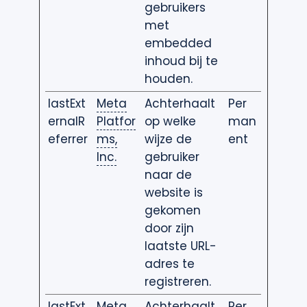
gebruikers
met
embedded
inhoud bij te
houden.
lastExt
Meta
Achterhaalt
Per
ernalR
Platfor
op welke
man
eferrer
ms,
wijze de
ent
Inc.
gebruiker
naar de
website is
gekomen
door zijn
laatste URL-
adres te
registreren.
lastExt
Meta
Achterhaalt
Per