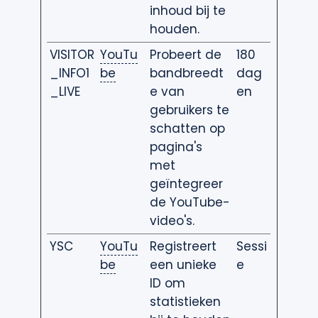
inhoud bij te
houden.
VISITOR
YouTu
Probeert de
180
_INFO1
be
bandbreedt
dag
_LIVE
e van
en
gebruikers te
schatten op
pagina's
met
geïntegreer
de YouTube-
video's.
YSC
YouTu
Registreert
Sessi
be
een unieke
e
ID om
statistieken