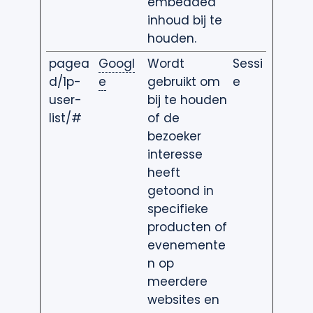
embedded
inhoud bij te
houden.
pagea
Googl
Wordt
Sessi
d/1p-
e
gebruikt om
e
user-
bij te houden
list/#
of de
bezoeker
interesse
heeft
getoond in
specifieke
producten of
evenemente
n op
meerdere
websites en