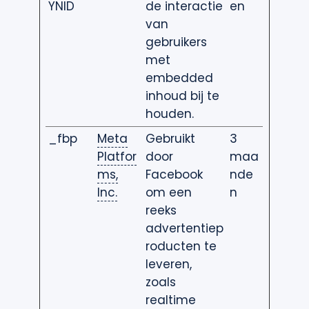
YNID
de interactie
en
van
gebruikers
met
embedded
inhoud bij te
houden.
_fbp
Meta
Gebruikt
3
Platfor
door
maa
ms,
Facebook
nde
Inc.
om een
n
reeks
advertentiep
roducten te
leveren,
zoals
realtime