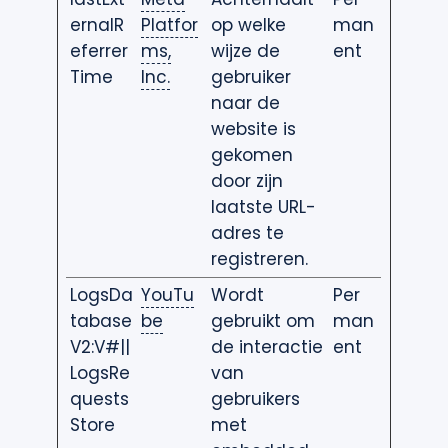
ernalR
Platfor
op welke
man
eferrer
ms,
wijze de
ent
Time
Inc.
gebruiker
naar de
website is
gekomen
door zijn
laatste URL-
adres te
registreren.
LogsDa
YouTu
Wordt
Per
tabase
be
gebruikt om
man
V2:V#||
de interactie
ent
LogsRe
van
quests
gebruikers
Store
met