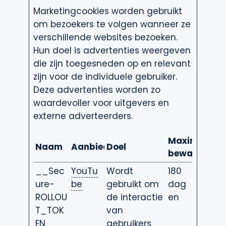
Marketingcookies worden gebruikt
om bezoekers te volgen wanneer ze
verschillende websites bezoeken.
Hun doel is advertenties weergeven
die zijn toegesneden op en relevant
zijn voor de individuele gebruiker.
Deze advertenties worden zo
waardevoller voor uitgevers en
externe adverteerders.
Maximale
Naam
Aanbieder
Doel
bewaartermi
__Sec
YouTu
Wordt
180
ure-
be
gebruikt om
dag
ROLLOU
de interactie
en
T_TOK
van
EN
gebruikers