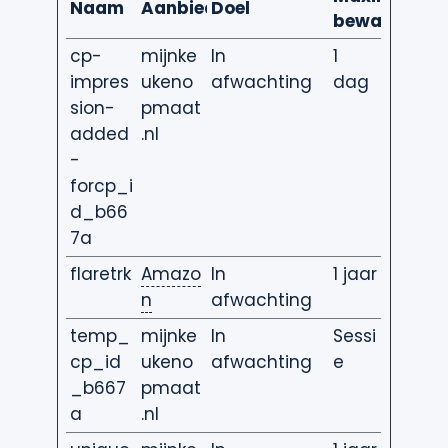
Naam
Aanbieder
Doel
bewaartermi
cp-
mijnke
In
1
impres
ukeno
afwachting
dag
sion-
pmaat
added
.nl
-
forcp_i
d_b66
7a
flaretrk
Amazo
In
1 jaar
n
afwachting
temp_
mijnke
In
Sessi
cp_id
ukeno
afwachting
e
_b667
pmaat
a
.nl