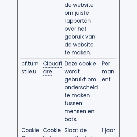
de website
om juiste
rapporten
over het
gebruik van
de website
te maken.
cf.turn
Cloudfl
Deze cookie
Per
stile.u
are
wordt
man
gebruikt om
ent
onderscheid
te maken
tussen
mensen en
bots.
Cookie
Cookie
Slaat de
1 jaar