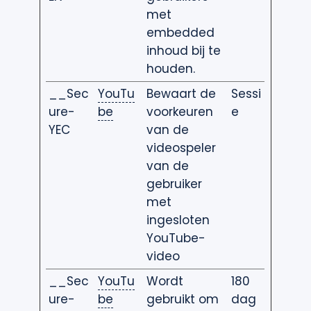
met
embedded
inhoud bij te
houden.
__Sec
YouTu
Bewaart de
Sessi
ure-
be
voorkeuren
e
YEC
van de
videospeler
van de
gebruiker
met
ingesloten
YouTube-
video
__Sec
YouTu
Wordt
180
ure-
be
gebruikt om
dag