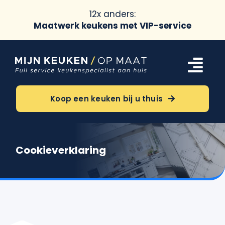
12x anders:
Maatwerk keukens met VIP-service
Ga
naar
Tog
inhoud
Navi
Keukens
Koop een keuken bij u thuis
Oriëntatie
Cookieverklaring
Over ons
Meer