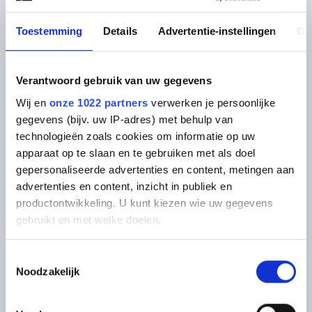
Daarom is belangrijk om het voorbereidende
Toestemming
Details
Advertentie-instellingen
Ov
werk en de montage goed op elkaar af te
stemmen.
Verantwoord gebruik van uw gegevens
Bij onze projectkeukens kunt u kiezen voor
Wij en
onze 1022 partners
verwerken je persoonlijke
onze eigen voorbereiding- en
gegevens (bijv. uw IP-adres) met behulp van
montagedienst. Alles onder één dak. Dat
technologieën zoals cookies om informatie op uw
zorgt voor heldere communicatie en het
apparaat op te slaan en te gebruiken met als doel
best mogelijke eindresultaat.
gepersonaliseerde advertenties en content, metingen aan
advertenties en content, inzicht in publiek en
Zo zorgen wij dat ook uw klanten op en top
productontwikkeling. U kunt kiezen wie uw gegevens
tevreden zijn.
gebruikt en met welke doelen.
Als u het toestaat, willen we ook graag:
Inmeten tijdens de bouw
Toestemmingsselectie
Noodzakelijk
Informatie verzamelen over uw geografische locatie,
Nieuwe maten verwerken in de offerte
die tot een paar meter nauwkeurig kan zijn
Uw apparaat identificeren door het actief te scannen
Leidingschema opstellen en uitvoeren