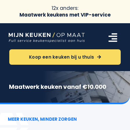
12x anders:
Maatwerk keukens met VIP-service
Ga
naar
Tog
inhoud
Navi
Keukens
Koop een keuken bij u thuis
Oriëntatie
Maatwerk keuken vanaf €10.000
Over ons
Meer
MEER KEUKEN, MINDER ZORGEN