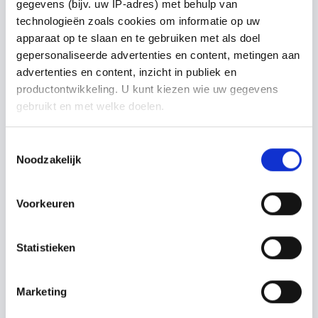
Berlijn 332
gegevens (bijv. uw IP-adres) met behulp van
technologieën zoals cookies om informatie op uw
apparaat op te slaan en te gebruiken met als doel
gepersonaliseerde advertenties en content, metingen aan
advertenties en content, inzicht in publiek en
productontwikkeling. U kunt kiezen wie uw gegevens
gebruikt en met welke doelen.
Als u het toestaat, willen we ook graag:
Toestemmingsselectie
Noodzakelijk
Informatie verzamelen over uw geografische locatie,
die tot een paar meter nauwkeurig kan zijn
Uw apparaat identificeren door het actief te scannen
Berlijn 492
Voorkeuren
op specifieke eigenschappen (fingerprinting)
Lees meer over hoe uw persoonlijke gegevens worden
Statistieken
verwerkt en stel uw voorkeuren in het
detailgedeelte
in.
U kunt uw toestemming op elk moment wijzigen of
Modern klassieke keukens
intrekken in de Cookieverklaring.
Marketing
Een modern klassieke keuken combineert
We gebruiken cookies om content en advertenties te