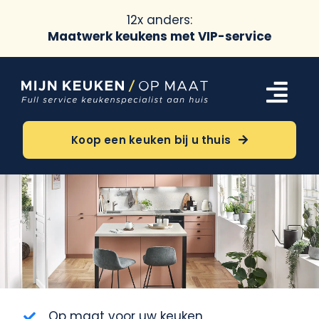
12x anders:
Maatwerk keukens met VIP-service
Ga
naar
Tog
inhoud
Navi
Keukens
Koop een keuken bij u thuis
Oriëntatie
Over ons
Meer
Op maat voor uw keuken