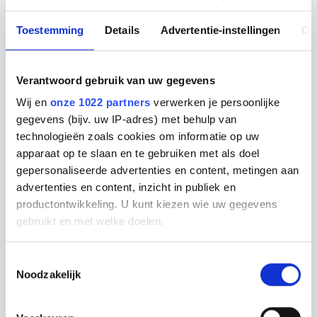
Toestemming
Details
Advertentie-instellingen
Ov
KRIJG GRATIS
Verantwoord gebruik van uw gegevens
Keukenadvies op
Wij en
onze 1022 partners
verwerken je persoonlijke
gegevens (bijv. uw IP-adres) met behulp van
maat
technologieën zoals cookies om informatie op uw
apparaat op te slaan en te gebruiken met als doel
gepersonaliseerde advertenties en content, metingen aan
Keukenontwerper aan huis
advertenties en content, inzicht in publiek en
Inmeet service
productontwikkeling. U kunt kiezen wie uw gegevens
gebruikt en met welke doelen.
3D-ontwerp
Als u het toestaat, willen we ook graag:
Toestemmingsselectie
Noodzakelijk
Informatie verzamelen over uw geografische locatie,
Ik wil gratis keukenadvies
die tot een paar meter nauwkeurig kan zijn
Uw apparaat identificeren door het actief te scannen
Maak een afspraak wanneer het u uitkomt