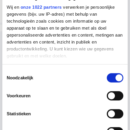
STAP 5
Wij en
onze 1022 partners
verwerken je persoonlijke
Inbouw apparatuur
gegevens (bijv. uw IP-adres) met behulp van
technologieën zoals cookies om informatie op uw
apparaat op te slaan en te gebruiken met als doel
Wij hebben goede ervaringen met de
gepersonaliseerde advertenties en content, metingen aan
volgende keukenmerken:
advertenties en content, inzicht in publiek en
productontwikkeling. U kunt kiezen wie uw gegevens
Siemens
gebruikt en met welke doelen.
Samsung
Als u het toestaat, willen we ook graag:
Toestemmingsselectie
Noodzakelijk
Bosch
Informatie verzamelen over uw geografische locatie,
die tot een paar meter nauwkeurig kan zijn
Inventum
Uw apparaat identificeren door het actief te scannen
Voorkeuren
op specifieke eigenschappen (fingerprinting)
ATAG
Lees meer over hoe uw persoonlijke gegevens worden
Statistieken
verwerkt en stel uw voorkeuren in het
detailgedeelte
in.
ETNA
U kunt uw toestemming op elk moment wijzigen of
intrekken in de Cookieverklaring.