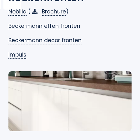
Nobilia
(
Brochure
)
Beckermann effen fronten
Beckermann decor fronten
Impuls