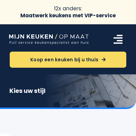
12x anders:
Maatwerk keukens met VIP-service
Ga
naar
Tog
inhoud
Navi
Keukens
Koop een keuken bij u thuis
Oriëntatie
Kies uw stijl
Over ons
Meer