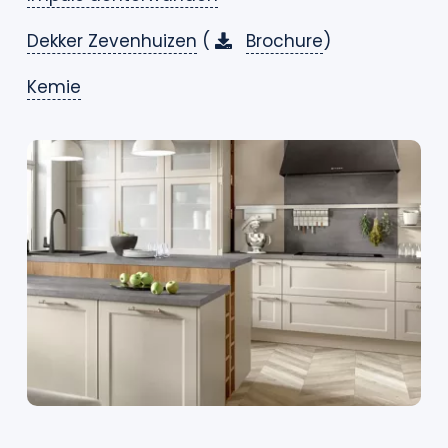
Dekker Zevenhuizen
(
Brochure
)
Kemie