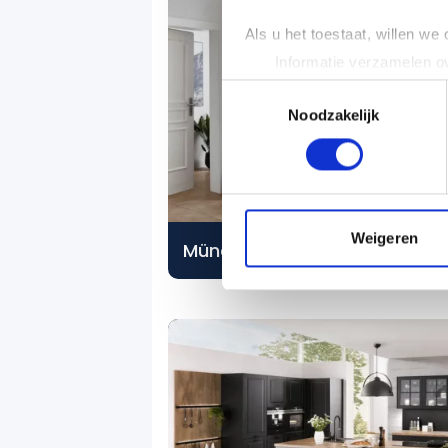
Als u het toestaat, willen we
Informatie verzamelen ov
Uw apparaat identificere
Toestemmingsselectie
Lees meer over hoe uw perso
Noodzakelijk
toestemming op elk moment wi
We gebruiken cookies om cont
websiteverkeer te analyseren
media, adverteren en analys
Weigeren
München 774
verstrekt of die ze hebben v