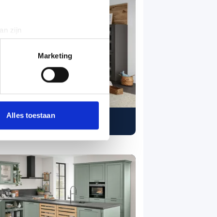
an zijn
rinting)
t
detailgedeelte
in. U kunt uw
Marketing
 media te bieden en om ons
ze partners voor social
nformatie die u aan ze heeft
Alles toestaan