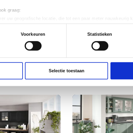
 ook graag:
er uw geografische locatie, die tot een paar meter nauwkeurig k
n door het actief te scannen op specifieke eigenschappen (fingerp
onlijke gegevens worden verwerkt en stel uw voorkeuren in he
Voorkeuren
Statistieken
jzigen of intrekken in de Cookieverklaring.
ent en advertenties te personaliseren, om functies voor social
. Ook delen we informatie over uw gebruik van onze site met on
e. Deze partners kunnen deze gegevens combineren met andere i
Selectie toestaan
München 786
erzameld op basis van uw gebruik van hun services.