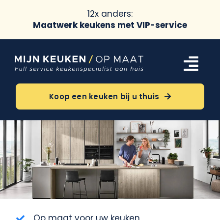
12x anders:
Maatwerk keukens met VIP-service
Ga
naar
Tog
inhoud
Navi
Keukens
Koop een keuken bij u thuis
Oriëntatie
Over ons
Meer
Op maat voor uw keuken