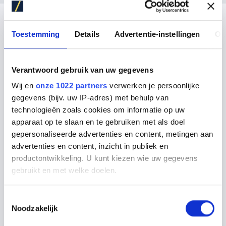
Toestemming
Details
Advertentie-instellingen
Ov
Verantwoord gebruik van uw gegevens
KRIJG GRATIS
Wij en
onze 1022 partners
verwerken je persoonlijke
Keukenadvies op
gegevens (bijv. uw IP-adres) met behulp van
technologieën zoals cookies om informatie op uw
maat
apparaat op te slaan en te gebruiken met als doel
gepersonaliseerde advertenties en content, metingen aan
advertenties en content, inzicht in publiek en
Keukenontwerper aan huis
productontwikkeling. U kunt kiezen wie uw gegevens
gebruikt en met welke doelen.
Inmeet service
3D-ontwerp
Als u het toestaat, willen we ook graag:
Toestemmingsselectie
Noodzakelijk
Informatie verzamelen over uw geografische locatie,
die tot een paar meter nauwkeurig kan zijn