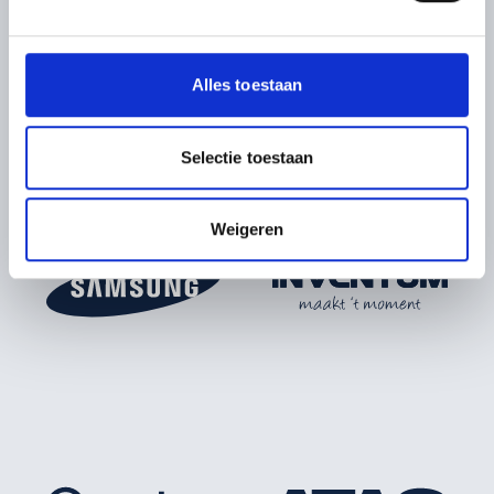
We gebruiken cookies om content en advertenties te
personaliseren, om functies voor social media te bieden
en om ons websiteverkeer te analyseren. Ook delen we
Alles toestaan
informatie over uw gebruik van onze site met onze
partners voor social media, adverteren en analyse. Deze
partners kunnen deze gegevens combineren met andere
Selectie toestaan
informatie die u aan ze heeft verstrekt of die ze hebben
verzameld op basis van uw gebruik van hun services.
Weigeren