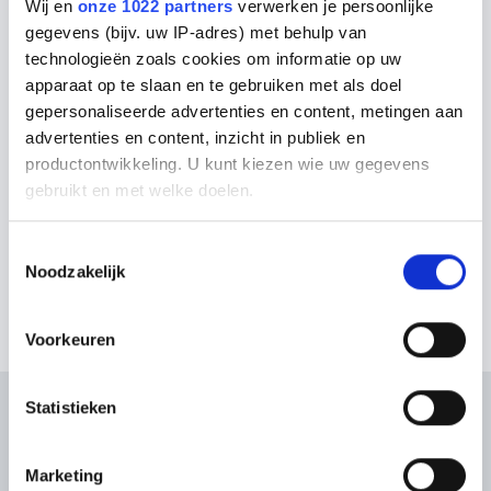
Wij en
onze 1022 partners
verwerken je persoonlijke
Inmeet service
gegevens (bijv. uw IP-adres) met behulp van
3D-ontwerp
technologieën zoals cookies om informatie op uw
apparaat op te slaan en te gebruiken met als doel
gepersonaliseerde advertenties en content, metingen aan
Ik wil gratis keukenadvies
advertenties en content, inzicht in publiek en
productontwikkeling. U kunt kiezen wie uw gegevens
Maak een afspraak wanneer het u uitkomt
gebruikt en met welke doelen.
Als u het toestaat, willen we ook graag:
Toestemmingsselectie
Noodzakelijk
Informatie verzamelen over uw geografische locatie,
die tot een paar meter nauwkeurig kan zijn
Uw apparaat identificeren door het actief te scannen
Voorkeuren
op specifieke eigenschappen (fingerprinting)
Lees meer over hoe uw persoonlijke gegevens worden
Statistieken
verwerkt en stel uw voorkeuren in het
detailgedeelte
in.
U kunt uw toestemming op elk moment wijzigen of
intrekken in de Cookieverklaring.
Marketing