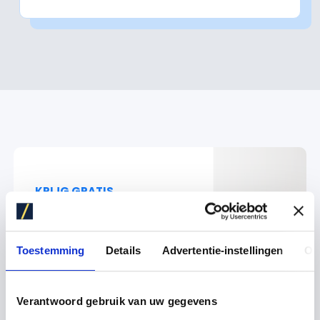
KRIJG GRATIS
Keukenadvies op
maat
Toestemming
Details
Advertentie-instellingen
Ov
Keukenontwerper aan huis
Verantwoord gebruik van uw gegevens