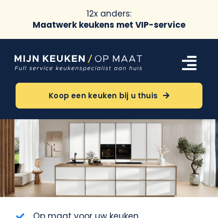
12x anders:
Maatwerk keukens met VIP-service
Ga
naar
Tog
inhoud
Navi
Keukens
Koop een keuken bij u thuis
Oriëntatie
Over ons
Meer
Op maat voor uw keuken