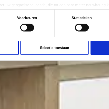
er uw geografische locatie, die tot een paar meter nauwkeurig k
n door het actief te scannen op specifieke eigenschappen (fingerp
onlijke gegevens worden verwerkt en stel uw voorkeuren in he
Voorkeuren
Statistieken
jzigen of intrekken in de Cookieverklaring.
ent en advertenties te personaliseren, om functies voor social
. Ook delen we informatie over uw gebruik van onze site met on
e. Deze partners kunnen deze gegevens combineren met andere i
Selectie toestaan
erzameld op basis van uw gebruik van hun services.