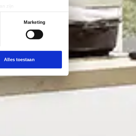
an zijn
rinting)
t
detailgedeelte
in. U kunt uw
Marketing
 media te bieden en om ons
ze partners voor social
nformatie die u aan ze heeft
Alles toestaan