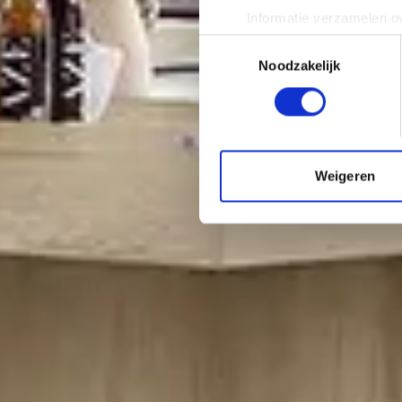
Informatie verzamelen ov
Uw apparaat identificere
Toestemmingsselectie
Lees meer over hoe uw perso
Noodzakelijk
toestemming op elk moment wi
We gebruiken cookies om cont
websiteverkeer te analyseren
media, adverteren en analys
Weigeren
verstrekt of die ze hebben v