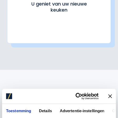
U geniet van uw nieuwe
keuken
KRIJG GRATIS
Toestemming
Details
Advertentie-instellingen
Ov