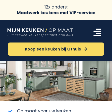
12x anders:
Maatwerk keukens met VIP-service
Ga
naar
Tog
inhoud
Navi
Keukens
Koop een keuken bij u thuis
Oriëntatie
Over ons
Meer
Op maat voor uw keuken