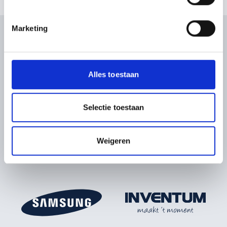
U kunt uw toestemming op elk moment wijzigen of
intrekken in de Cookieverklaring.
Marketing
We gebruiken cookies om content en advertenties te
personaliseren, om functies voor social media te bieden
en om ons websiteverkeer te analyseren. Ook delen we
Alles toestaan
informatie over uw gebruik van onze site met onze
partners voor social media, adverteren en analyse. Deze
partners kunnen deze gegevens combineren met andere
Selectie toestaan
informatie die u aan ze heeft verstrekt of die ze hebben
verzameld op basis van uw gebruik van hun services.
Weigeren