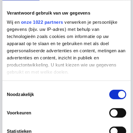
Keukenadvies op
maat
Verantwoord gebruik van uw gegevens
Wij en
onze 1022 partners
verwerken je persoonlijke
gegevens (bijv. uw IP-adres) met behulp van
Keukenontwerper aan huis
technologieën zoals cookies om informatie op uw
apparaat op te slaan en te gebruiken met als doel
Inmeet service
gepersonaliseerde advertenties en content, metingen aan
3D-ontwerp
advertenties en content, inzicht in publiek en
productontwikkeling. U kunt kiezen wie uw gegevens
gebruikt en met welke doelen.
Ik wil gratis keukenadvies
Als u het toestaat, willen we ook graag:
Toestemmingsselectie
Maak een afspraak wanneer het u uitkomt
Noodzakelijk
Informatie verzamelen over uw geografische locatie,
die tot een paar meter nauwkeurig kan zijn
Uw apparaat identificeren door het actief te scannen
Voorkeuren
op specifieke eigenschappen (fingerprinting)
Lees meer over hoe uw persoonlijke gegevens worden
Statistieken
verwerkt en stel uw voorkeuren in het
detailgedeelte
in.