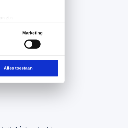
an zijn
rinting)
t
detailgedeelte
in. U kunt uw
Marketing
 media te bieden en om ons
ze partners voor social
nformatie die u aan ze heeft
Alles toestaan