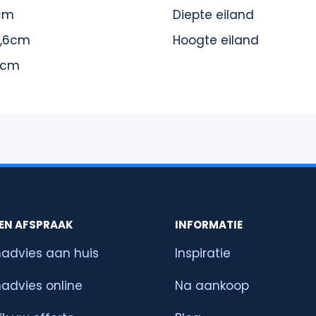
cm
Diepte eiland
0,6cm
Hoogte eiland
8cm
EN AFSPRAAK
INFORMATIE
advies aan huis
Inspiratie
advies online
Na aankoop