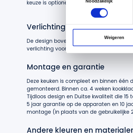
Lees meer over hoe uw perso
Noodzakelijk
keuze is optioneel.
toestemming op elk moment wi
We gebruiken cookies om cont
Verlichting
websiteverkeer te analyseren
media, adverteren en analys
Weigeren
De design
bovenklepkasten
worden optio
verstrekt of die ze hebben v
verlichting
voor optimaal werkcomfort.
Montage en garantie
Deze keuken is compleet en binnen één d
gemonteerd. Binnen ca. 4 weken
kookkla
Tijdloos design en Duitse kwaliteit die 15
5 jaar garantie op de apparaten en 10 ja
montage (in plaats van de gebruikelijke 2
Andere kleuren en materiale