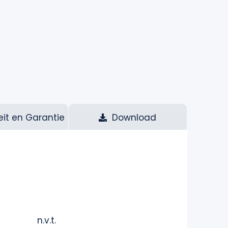
eit en Garantie
Download
n.v.t.