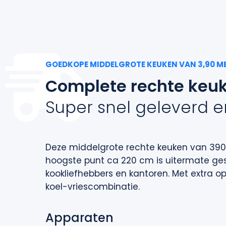
GOEDKOPE MIDDELGROTE KEUKEN VAN 3,90 M
Complete rechte keu
Super snel geleverd 
Deze
middelgrote rechte
keuken van
3
90
hoogste punt
ca 220 cm
is uitermate ge
kookliefhebbers en kantoren.
Met extra o
koel-vriescombinatie.
Apparaten