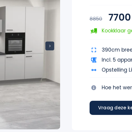
7700
8850
Kookklaar 
390cm bre
Incl. 5 appa
Opstelling L
Hoe het wer
Vraag deze k