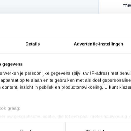
met
Eer
Gee
teg
Rec
Details
Advertentie-instellingen
Min
Sl
w gegevens
n
voor extra comfort. D
e
Eff
erwerken je persoonlijke gegevens (bijv. uw IP-adres) met behul
an 60 kg. Eén lade bevat
lev
apparaat op te slaan en te gebruiken met als doel gepersonalise
 content, inzicht in publiek en productontwikkeling. U kunt kiez
Ei
Sne
tus
 ook graag:
er uw geografische locatie, die tot een paar meter nauwkeurig k
ak en een spoelkast met
All
n door het actief te scannen op specifieke eigenschappen (fingerp
atie van een kraan naar
Co