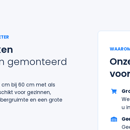
ETER
ken
WAARO
Onz
en gemonteerd
voor
cm
bij
60 cm
met als
Gr
schikt voor
gezinnen,
We 
pb
erg
ruimte en een grote
u in
Ge
Ge