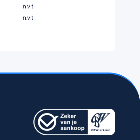
n.v.t.
n.v.t.