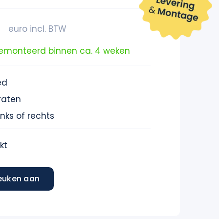
euro incl. BTW
gemonteerd binnen ca. 4 weken
ed
raten
inks of rechts
kt
euken aan